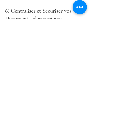
6) Centraliser et Sécuriser vos 
Documents Électroniques
La facturation électronique génère un 
volume important de données 
sensibles, souvent confidentielles. Il 
est crucial de 
sécuriser le stockage
 et 
de 
garantir la traçabilité
 de chaque 
document. L’utilisation d’un coffre-fort 
numérique ou d’un système 
d’archivage conforme aux normes 
légales (NF Z42-013 ou ISO 14641) est 
fortement recommandée. Cela assure 
la conservation à long terme et la 
possibilité d’auditer vos factures à tout 
moment. En outre, une centralisation 
efficace facilite la recherche de 